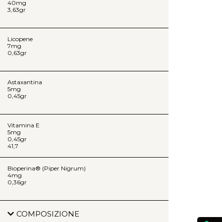
40mg
3,63gr
Licopene
7mg
0,63gr
Astaxantina
5mg
0,45gr
Vitamina E
5mg
0,45gr
41,7
Bioperina® (Piper Nigrum)
4mg
0,36gr
COMPOSIZIONE