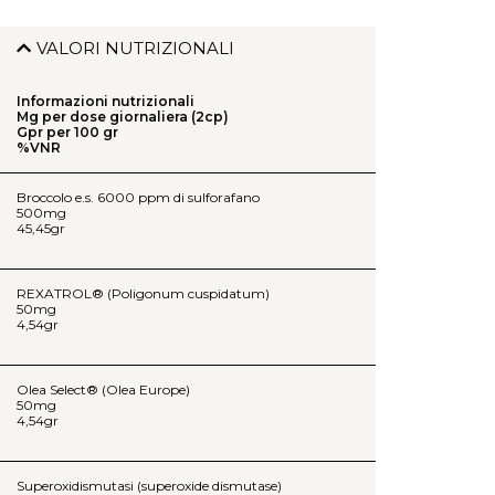
VALORI NUTRIZIONALI
Informazioni nutrizionali
Mg per dose giornaliera (2cp)
Gpr per 100 gr
%VNR
Broccolo e.s. 6000 ppm di sulforafano
500mg
45,45gr
REXATROL® (Poligonum cuspidatum)
50mg
4,54gr
Olea Select® (Olea Europe)
50mg
4,54gr
Superoxidismutasi (superoxide dismutase)